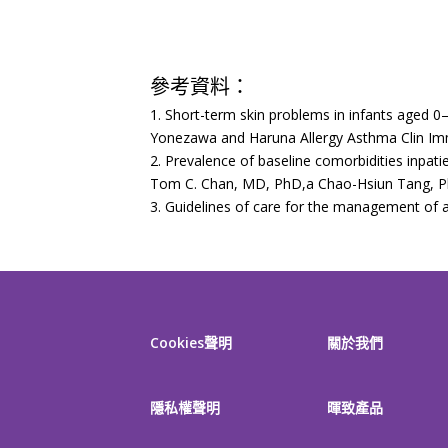
參考資料：
1. Short-term skin problems in infants aged 0–
Yonezawa and Haruna Allergy Asthma Clin Im
2. Prevalence of baseline comorbidities inpat
Tom C. Chan, MD, PhD,a Chao-Hsiun Tang, P
3. Guidelines of care for the management of a
Cookies聲明
關於我們
隱私權聲明
暉致產品