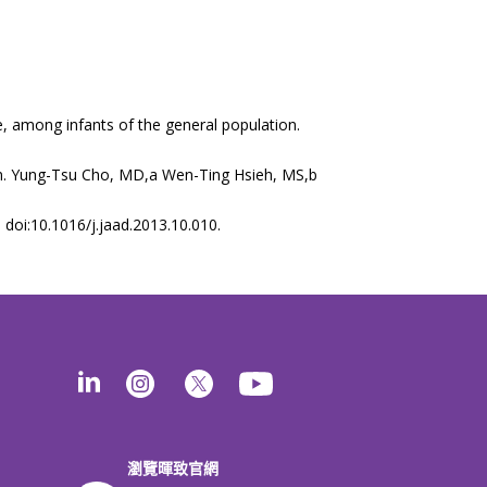
e, among infants of the general population.
iwan. Yung-Tsu Cho, MD,a Wen-Ting Hsieh, MS,b
 doi:10.1016/j.jaad.2013.10.010.
瀏覽暉致官網