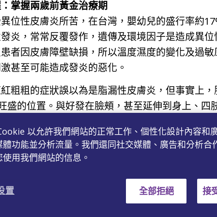
醒：掌握兩歲前黃金治療期
異位性皮膚炎所苦，在台灣，嬰幼兒的盛行率約17
性發炎，常常反覆發作，遺傳及環境因子是造成異位
炎患者因皮膚障壁缺損，所以溫度濕度的變化及過敏
刺激甚至可能造成發炎的惡化。
紅紅粗粗的症狀誤以為是脂漏性皮膚炎，但事實上，
旺盛的位置。與好發在臉頰，甚至延伸到身上、四
皮膚炎，異位性皮膚炎的黃金治療期為兩歲以前1
Cookie 以允許我們網站的正常工作、個性化設計內容和
口併發細菌感染會讓治療變得更複雜，甚至走向氣喘
媒體功能並分析流量。我們還同社交媒體、廣告和分析合
您使用我們網站的信息。
最忌不遵醫囑自行停藥
診時，整張臉除了五官跟眼眶外，已發炎到非常嚴重
 设置
全部拒絕
接受
，讓父母心疼不已。所幸寶寶在經過治療後，已經恢