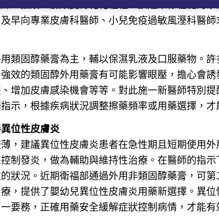
乾燥、搔癢，臉頰變得花花粗粗，摸起來像粗糙的砂
，及早向專業皮膚科醫師、小兒免疫過敏風溼科醫師
外用類固醇藥膏為主，輔以保濕乳液及口服藥物。許
，強效的類固醇外用藥膏有可能影響眼壓，擔心會誘
張、增加皮膚感染機會等等。對此施一新醫師特別提
師指示，根據疾病狀況調整擦藥頻率或用藥選擇，才
善異位性皮膚炎
較薄，建議異位性皮膚炎患者在急性期且短期使用外
來控制發炎，做為輔助與維持性治療。在醫師的指示
定的狀況。近期衛福部通過外用非類固醇藥膏，可第
治療，提供了嬰幼兒異位性皮膚炎用藥新選擇。異位
第一要務，正確用藥安全緩解症狀控制病情，才能有