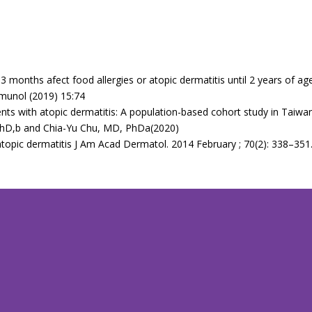
3 months afect food allergies or atopic dermatitis until 2 years of ag
munol (2019) 15:74
ients with atopic dermatitis: A population-based cohort study in Ta
hD,b and Chia-Yu Chu, MD, PhDa(2020)
topic dermatitis J Am Acad Dermatol. 2014 February ; 70(2): 338–351.