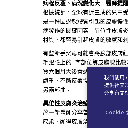
病程反覆、病況變化大 醫師提
根據統計，全球有近三成的兒童受
是一種因過敏體質引起的皮膚慢
病發作的關鍵因素。異位性皮膚
材質，都容易引起皮膚的敏感和
有些新手父母可能會將臉部皮膚
毛跟臉上的T字部位等皮脂腺比較
寶六個月大後會逐漸改善的脂漏性
我們使用 
嚴重，不斷反覆慢性發炎，若傷
提供社交
另兩部曲。
分享有關
異位性皮膚炎治療為長期抗戰 
施一新醫師分享曾有一名男嬰就
Cookie
感染，顯得皮膚潰爛流湯又流膿