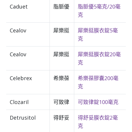
Caduet
脂脈優
脂脈優5毫克/20毫
克
Cealov
犀樂挺
犀樂挺膜衣錠5毫
克
Cealov
犀樂挺
犀樂挺膜衣錠20毫
克
Celebrex
希樂葆
希樂葆膠囊200毫
克
Clozaril
可致律
可致律錠100毫克
Detrusitol
得舒妥
得舒妥膜衣錠2毫
克