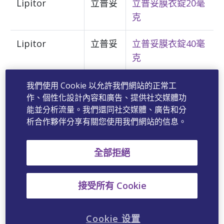
Lipitor
立普妥
立普妥膜衣錠20毫
克
Lipitor
立普妥
立普妥膜衣錠40毫
克
Lyrica
利瑞卡
利瑞卡膠囊 75 毫
我們使用 Cookie 以允許我們網站的正常工
作、個性化設計內容和廣告、提供社交媒體功
克
能並分析流量。我們還同社交媒體、廣告和分
析合作夥伴分享有關您使用我們網站的信息。
Neurontin
鎮頑癲
鎮頑癲膠囊100毫
克
全部拒絕
Neurontin
鎮頑癲
鎮頑癲膠囊300毫
克
接受所有 Cookie
Neurontin
鎮頑癲
鎮頑癲膠囊400毫
Cookie 设置
克