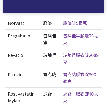
Nitrostat
耐絞寧
耐絞寧錠0.6毫克
Norvasc
脈優
脈優錠5毫克
Pregabalin
普痛佳
普痛佳寧膠囊75毫
寧
克
Revatio
瑞肺得
瑞肺得膜衣錠20毫
克
Ricovir
雷克威
雷克威膜衣錠300
毫克
Rosuvastatin
邁舒平
邁舒平膜衣錠10毫
Mylan
克