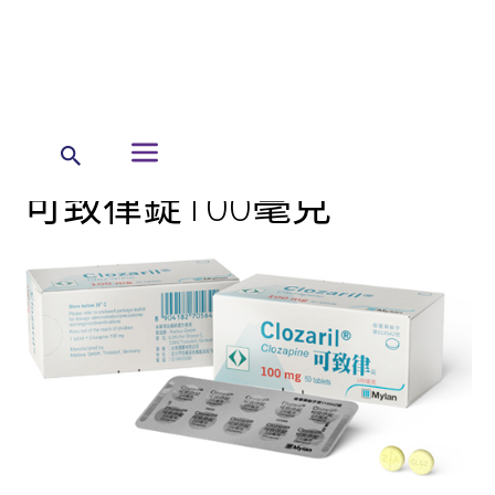
← 首頁
暉致產品
處方藥產品列表
可致律錠100毫克