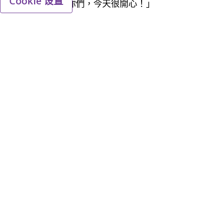
Cookie 设置
奮地說：｢謝謝你們，今天很開心！｣
對院生來說，實現社會參與需要更多的助力與支
持；而對暉致來說，能讓他們「看見世界、也被世
界看見」，便是打造更健康社群的第一步。｢我們的
企業責任不只是提供高品質藥物，還要把健康的另
一環—人與人之間的支持和連結，貫徹在生活與工
作中。｣ 暉致台灣總經理張博勝指出，暉致的使命
是「全齡健康照護」，幫助全世界的人們在每個階
段活得更健康。