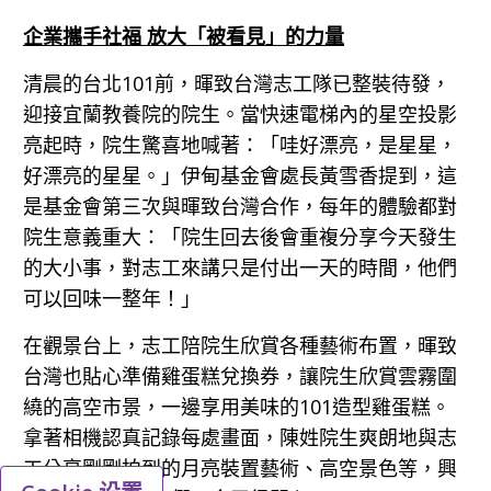
企業攜手社福 放大「被看見」的力量
清晨的台北101前，暉致台灣志工隊已整裝待發，
迎接宜蘭教養院的院生。當快速電梯內的星空投影
亮起時，院生驚喜地喊著：「哇好漂亮，是星星，
好漂亮的星星。」伊甸基金會處長黃雪香提到，這
是基金會第三次與暉致台灣合作，每年的體驗都對
院生意義重大：「院生回去後會重複分享今天發生
的大小事，對志工來講只是付出一天的時間，他們
可以回味一整年！」
在觀景台上，志工陪院生欣賞各種藝術布置，暉致
台灣也貼心準備雞蛋糕兌換券，讓院生欣賞雲霧圍
繞的高空市景，一邊享用美味的101造型雞蛋糕。
拿著相機認真記錄每處畫面，陳姓院生爽朗地與志
工分享剛剛拍到的月亮裝置藝術、高空景色等，興