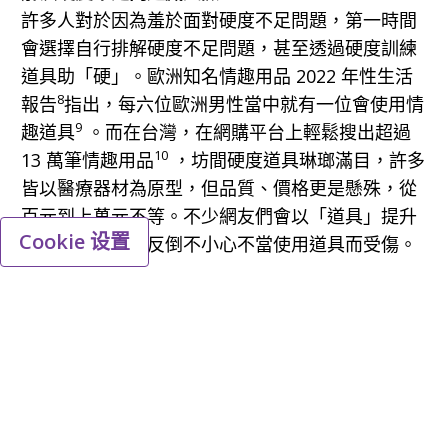
許多人對於因為羞於面對硬度不足問題，第一時間
會選擇自行排解硬度不足問題，甚至透過硬度訓練
道具助「硬」。歐洲知名情趣用品 2022 年性生活
8
報告
指出，每六位歐洲男性當中就有一位會使用情
9
趣道具
。而在台灣，在網購平台上輕鬆搜出超過
10
13 萬筆情趣用品
，坊間硬度道具琳瑯滿目，許多
皆以醫療器材為原型，但品質、價格更是懸殊，從
百元到上萬元不等。不少網友們會以「道具」提升
Cookie 设置
硬度，但許多人反倒不小心不當使用道具而受傷。
張美玉醫師分享門診經驗，一名男性病患曾突發奇
想以彈性繃帶纏繞陰莖根部「助硬」，2-3 天未取
下，險陷入不可逆的命根子危機。姜宜妮醫師也分
享，一名 35 歲男子因硬度不足，看見廣告號稱
「硬度增強」的陰莖環，自行購買將生殖器套入材
質不佳的陰莖環，導致陰莖卡住「無法自拔」才急