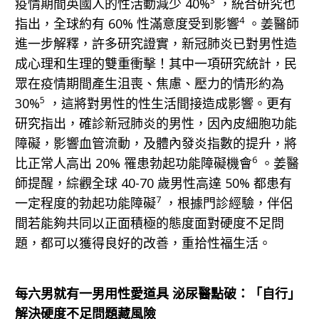
3
疫情期間英國人的性活動減少 40%
，統合研究也
4
指出，全球約有 60% 性滿意度受到影響
。姜醫師
進一步解釋，許多研究證實，新冠肺炎已對男性造
成心理和生理的雙重衝擊！其中一項研究統計，民
眾在疫情期間產生沮喪、焦慮、壓力的情形約為
5
30%
，這將對男性的性生活間接造成影響。更有
研究指出，確診新冠肺炎的男性，因內皮細胞功能
障礙，影響血管流動，及體內發炎指數的提升，將
6
比正常人高出 20% 罹患勃起功能障礙機會
。姜醫
師提醒，綜觀全球 40-70 歲男性高達 50% 都患有
7
一定程度的勃起功能障礙
，根據門診經驗，伴侶
間若能夠共同以正面積極的態度面對硬度不足問
題，都可以獲得良好的改善，重拾性福生活。
每六男就有一男用性愛道具 泌尿醫點破：「自行」
解決硬度不足問題藏風險