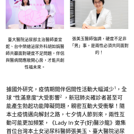
張美玉醫師強調，硬度不足非
臺大醫院泌尿部主治醫師姜宜
「男」事，是兩性必須共同面對
妮、台中榮總泌尿外科胡如娟醫
的！
師共籲面對硬度不足問題，伴侶
與醫病間應敞開心房，才能共創
性福未來。
1
據國外研究，疫情期間伴侶間性活動大幅減少
，全
2
球 “性滿意度”大受影響
，新冠肺炎確診者甚至可
能產生勃起功能障礙問題，親密互動大受衝擊！隨
本土疫情邁向解封之路，七夕情人節到來，兩性互
動可能更加頻繁，《Lady In·女子(好)醫沙龍》邀集
首位台灣本土女泌尿科醫師張美玉、臺大醫院泌尿