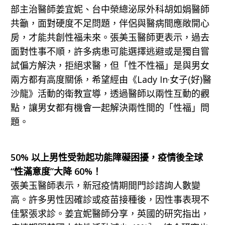
部主治醫師姜宜妮、台中榮總泌尿外科胡如娟醫師
共籲，面對硬度不足問題，伴侶與醫病間應敞開心
房，才能共創性福未來。張美玉醫師更表示，過去
面對性事不順，許多病患可能選擇逃避或是獨自嘗
試偏方解決，拒絕求醫，但「性不性福」是與男女
兩方都有高度關係，希望經由《Lady In·女子(好)醫
沙龍》活動的衛教宣導，透過醫師以兩性互動的觀
點，讓男女都有機會一起解決兩性間的「性福」問
題。
50% 以上男性受勃起功能障礙困擾，疫情後全球
“性滿意度”大降 60%！
張美玉醫師表示，新冠疫情期間門診諮詢人數變
高。許多男性因確診或疫苗接種後，因性事表現不
佳緊張求診。姜宜妮醫師分享，英國的研究指出，