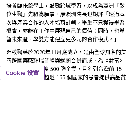
培養臨床藥學士，鼓勵跨域學習，以成為亞洲「數
位生醫」先驅為願景。康照洲院長也期許「透過本
次與產業合作的人才培育計劃，學生不只獲得學習
機會，亦能在工作中展現自己的價值；同時，也希
望未來產、學雙方能建立更多元的合作模式。」
暉致醫藥於2020年11月底成立，是由全球知名的美
商跨國藥廠輝瑞普強與邁蘭合併而成，為《財富》
（Fortune）全美 500 強企業，且名列台灣前 15
Cookie 设置
大藥廠，為全球超過 165 個國家的患者提供高品質
藥物。這次雙方攜手啟動產學交流合作，強強聯
手，將提供年輕學子走出教室、親臨現場的藥學實
務課程指導，強化對自我職能及未來職涯認知的良
機。
張博勝總經理表示：「暉致做為全球性醫療保健公
司，致力於深耕在地，很榮幸能與陽明交通大學合