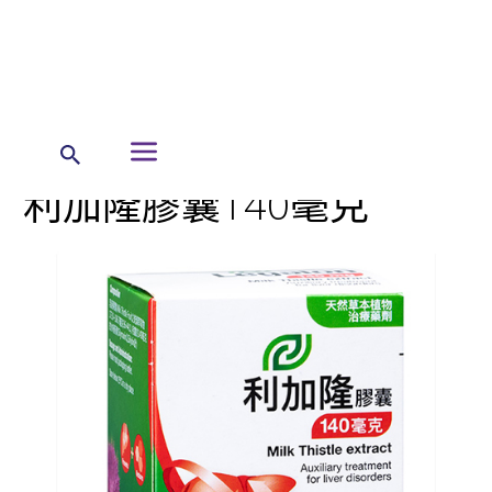
← 首頁
暉致產品
處方藥產品列表
利加隆膠囊140毫克