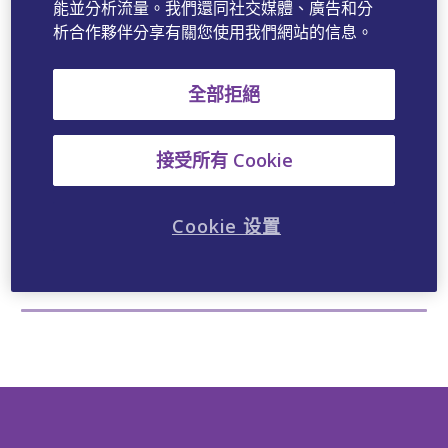
能並分析流量。我們還同社交媒體、廣告和分
包裝規格
析合作夥伴分享有關您使用我們網站的信息。
15ml
全部拒絕
成份
醋酸鋅（Zinc Acetate)
接受所有 Cookie
氯己定（Chlorhexidine)
Cookie 设置
用法用量
配合正確刷牙習慣，每日2-3次，每次按壓1-2次