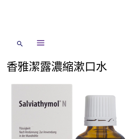
← 首頁
暉致產品
指示用藥及消費保健品產品列表
香雅潔露濃縮漱口水
香雅潔露濃縮漱口水