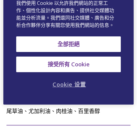
產品名稱(中文)
我們使用 Cookie 以允許我們網站的正常工
作、個性化設計內容和廣告、提供社交媒體功
香雅潔露濃縮漱口水
能並分析流量。我們還同社交媒體、廣告和分
析合作夥伴分享有關您使用我們網站的信息。
產品名稱(英文)
Salviathymol N
全部拒絕
包裝規格
接受所有 Cookie
50ml
Cookie 设置
成分
薄荷油、薄荷醇、茴香油、丁香油、大茴香油、鼠
尾草油、尤加利油、肉桂油、百里香醇