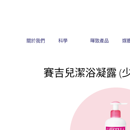
關於我們
科學
暉致產品
媒
← 首頁
暉致產品
指示用藥及
賽吉兒潔浴凝露 (