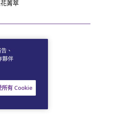
盞花菁萃
廣告、
作夥伴
接購買
所有 Cookie