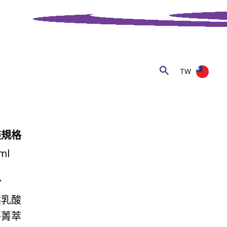
TW
裝規格
ml
分
然乳酸
葵菁萃