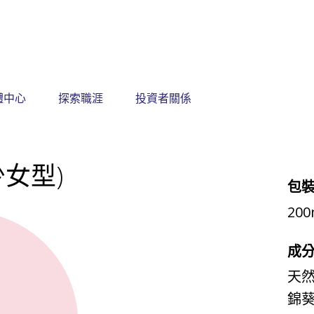
體中心
探索職涯
投資者關係
消費保健品產品列表
賽吉兒潔浴凝露 (少女型)
少女型)
包
200
成
天
錦