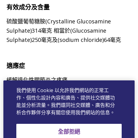
有效成分及含量
硫酸鹽葡萄糖胺(Crystalline Glucosamine
Sulphate)314毫克 相當於(Glucosamine
Sulphate)250毫克及(sodium chloride)64毫克
適應症
緩解退化性關節炎之疼痛
我們使用 Cookie 以允許我們網站的正常工
作、個性化設計內容和廣告、提供社交媒體功
適用對象
關節
使用劑量與頻次
能並分析流量。我們還同社交媒體、廣告和分
炎症
析合作夥伴分享有關您使用我們網站的信息。
狀
全部拒絕
18歲以
輕微
每天2次，每次2粒，飯前15