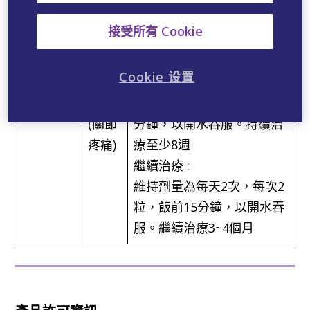
上，有關
至中
分鐘，以開水吞服。連續服
節炎症狀
等程
用6週
接受所有 Cookie
的人
度
Cookie 设置
嚴重
初期治療 :
程度
每天3次，每次2粒，飯前15
(關節
分鐘，以開水吞服。持續治
疼痛)
療至少8週
繼續治療 :
維持劑量為每天2次，每次2
粒，飯前15分鐘，以開水吞
服。繼續治療3~4個月